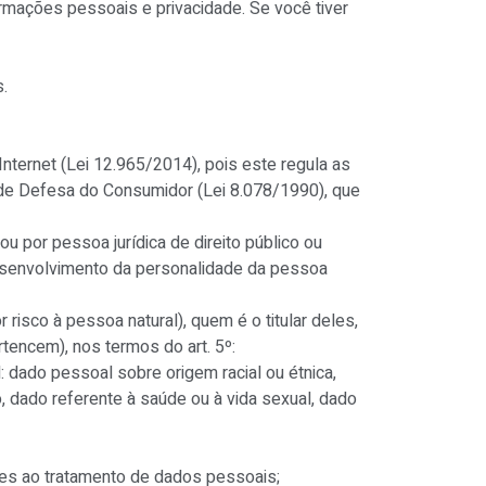
rmações pessoais e privacidade. Se você tiver
.
nternet (Lei 12.965/2014), pois este regula as
o de Defesa do Consumidor (Lei 8.078/1990), que
u por pessoa jurídica de direito público ou
 desenvolvimento da personalidade da pessoa
isco à pessoa natural), quem é o titular deles,
encem), nos termos do art. 5º:
l: dado pessoal sobre origem racial ou étnica,
ico, dado referente à saúde ou à vida sexual, dado
ntes ao tratamento de dados pessoais;