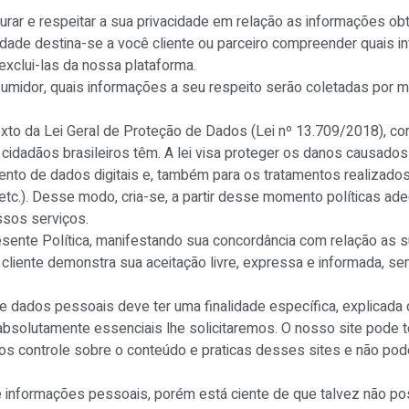
rar e respeitar a sua privacidade em relação as informações obt
idade destina-se a você cliente ou parceiro compreender quais 
exclui-las da nossa plataforma.
sumidor, quais informações a seu respeito serão coletadas por m
to da Lei Geral de Proteção de Dados (Lei nº 13.709/2018), com
s cidadãos brasileiros têm. A lei visa proteger os danos causados
nto de dados digitais e, também para os tratamentos realizados
etc.). Desse modo, cria-se, a partir desse momento políticas a
ssos serviços.
resente Política, manifestando sua concordância com relação as 
 o cliente demonstra sua aceitação livre, expressa e informada, 
ados pessoais deve ter uma finalidade específica, explicada com
bsolutamente essenciais lhe solicitaremos. O nosso site pode te
os controle sobre o conteúdo e praticas desses sites e não po
 de informações pessoais, porém está ciente de que talvez não 