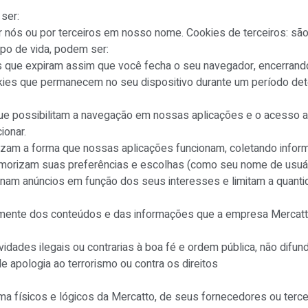
ser:
r nós ou por terceiros em nosso nome. Cookies de terceiros: são
po de vida, podem ser:
 que expiram assim que você fecha o seu navegador, encerrand
ies que permanecem no seu dispositivo durante um período det
ue possibilitam a navegação em nossas aplicações e o acesso a
ionar.
zam a forma que nossas aplicações funcionam, coletando info
morizam suas preferências e escolhas (como seu nome de usuár
onam anúncios em função dos seus interesses e limitam a quant
amente dos conteúdos e das informações que a empresa Mercatto
dades ilegais ou contrarias à boa fé e ordem pública, não difun
de apologia ao terrorismo ou contra os direitos
 físicos e lógicos da Mercatto, de seus fornecedores ou terce