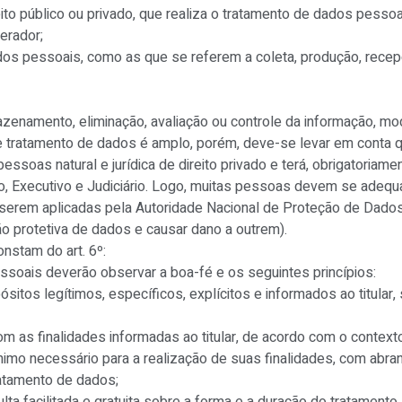
ireito público ou privado, que realiza o tratamento de dados pess
erador;
os pessoais, como as que se referem a coleta, produção, recepçã
zenamento, eliminação, avaliação ou controle da informação, mod
e tratamento de dados é amplo, porém, deve-se levar em conta
pessoas natural e jurídica de direito privado e terá, obrigatoriam
vo, Executivo e Judiciário. Logo, muitas pessoas devem se adequa
serem aplicadas pela Autoridade Nacional de Proteção de Dados 
ção protetiva de dados e causar dano a outrem).
nstam do art. 6º:
ssoais deverão observar a boa-fé e os seguintes princípios:
pósitos legítimos, específicos, explícitos e informados ao titula
om as finalidades informadas ao titular, de acordo com o context
ínimo necessário para a realização de suas finalidades, com abra
ratamento de dados;