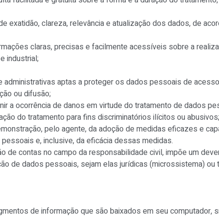
nsulta facilitada e gratuita sobre a forma e a duração do tratame
s, de exatidão, clareza, relevância e atualização dos dados, de 
informações claras, precisas e facilmente acessíveis sobre a real
 industrial;
s e administrativas aptas a proteger os dados pessoais de acesso
ação ou difusão;
nir a ocorrência de danos em virtude do tratamento de dados pe
ação do tratamento para fins discriminatórios ilícitos ou abusivos
demonstração, pelo agente, da adoção de medidas eficazes e ca
essoais e, inclusive, da eficácia dessas medidas.
ação de contas no campo da responsabilidade civil, impõe um de
ão de dados pessoais, sejam elas jurídicas (microssistema) ou 
agmentos de informação que são baixados em seu computador, sm