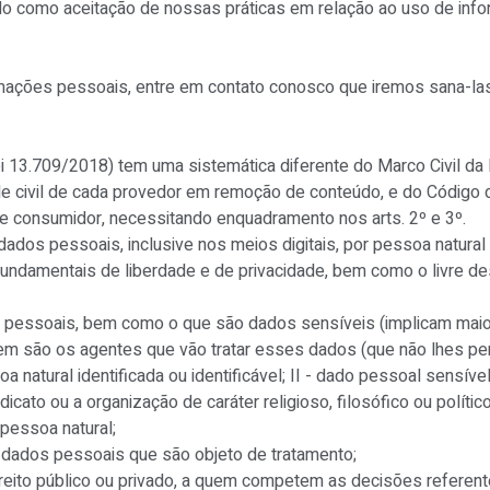
o como aceitação de nossas práticas em relação ao uso de info
mações pessoais, entre em contato conosco que iremos sana-las
 13.709/2018) tem uma sistemática diferente do Marco Civil da I
dade civil de cada provedor em remoção de conteúdo, e do Códig
e consumidor, necessitando enquadramento nos arts. 2º e 3º.
ados pessoais, inclusive nos meios digitais, por pessoa natural o
s fundamentais de liberdade e de privacidade, bem como o livre
 pessoais, bem como o que são dados sensíveis (implicam maior r
m são os agentes que vão tratar esses dados (que não lhes pert
a natural identificada ou identificável; II - dado pessoal sensíve
sindicato ou a organização de caráter religioso, filosófico ou polít
pessoa natural;
s dados pessoais que são objeto de tratamento;
e direito público ou privado, a quem competem as decisões refere